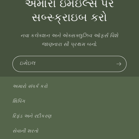
અમારા ઇમેઇલ્સ પર
સબ્સ્ક્રાઇબ કરો
નવા કલેક્શન અને એક્સક્લુઝિવ ઑફર્સ વિશે
જાણનારા સૌ પ્રથમ બનો.
ઇમેઇલ
અમારો સંપર્ક કરો
શિપિંગ
રિફંડ અને રદીકરણ
સેવાની શરતો