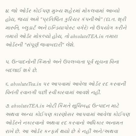
૪. જો ઓર્ડર કોઈપણ મુખ્ય શહેરમાં મોકલવામાં આવ્યો
હોય, જ્યાં અમે "પ્રતિષ્ઠિત કુરિયર કંપનીઓ" (દા.ત. શ્રી
મારુતિ, બ્લુડાર્ટ અને ઇન્ડિયાપોસ્ટ વગેરે) નો ઉપયોગ કરીને
તમારો ઓર્ડર મોકલ્યો હોય, તો absoluteTEA.in તમારા
ઓર્ડરની "સંપૂર્ણ જવાબદારી" લેશે.
૫. ઉત્પાદનોની કિંમતો અને ઉપલબ્ધતા પૂર્વ સૂચના વિના
બદલાઈ શકે છે.
૬. absoluteTea.in પર આપવામાં આવેલા ઓર્ડર રદ કરવાની
વિનંતી રવાનગી પછી સ્વીકારવામાં આવશે નહીં.
૭. absoluteTEA.in ખોટી કિંમતે સૂચિબદ્ધ ઉત્પાદન માટે
અથવા અન્ય કોઈપણ કારણોસર આપવામાં આવેલા કોઈપણ
ઓર્ડરને નકારવાનો અથવા રદ કરવાનો અધિકાર અનામત
રાખે છે. આ ઓર્ડર કન્ફર્મ થયો છે કે નહીં અને/અથવા