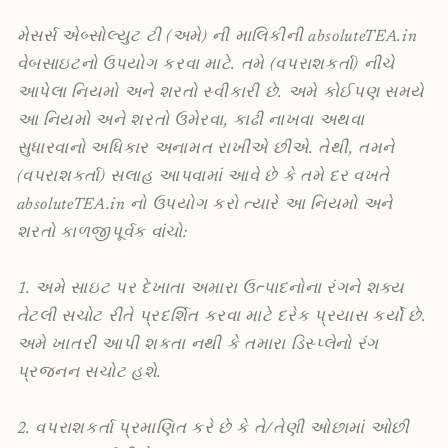
મેસર્સ એબ્સોલ્યુટ ટી (અમે) ની માલિકીની absoluteTEA.in
વેબસાઇટનો ઉપયોગ કરવા માટે. તમે (વપરાશકર્તા) નીચે
આપેલા નિયમો અને શરતો સ્વીકારી છે. અમે કોઈપણ સમયે
આ નિયમો અને શરતો ઉમેરવા, કાઢી નાખવા અથવા
સુધારવાનો અધિકાર અનામત રાખીએ છીએ. તેથી, તમને
(વપરાશકર્તા) સલાહ આપવામાં આવે છે કે તમે દર વખતે
absoluteTEA.in નો ઉપયોગ કરો ત્યારે આ નિયમો અને
શરતો કાળજીપૂર્વક વાંચો:
1. અમે સાઇટ પર દેખાતા અમારા ઉત્પાદનોના રંગને શક્ય
તેટલી સચોટ રીતે પ્રદર્શિત કરવા માટે દરેક પ્રયાસ કર્યો છે.
અમે ખાતરી આપી શકતા નથી કે તમારા ડિસ્પ્લેનો રંગ
પ્રજનન સચોટ હશે.
2. વપરાશકર્તા પ્રમાણિત કરે છે કે તે/તેણી ઓછામાં ઓછી