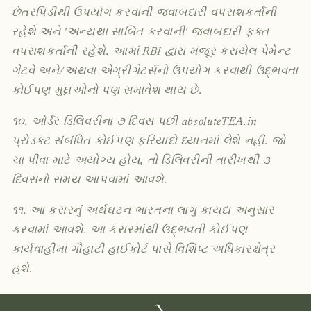
છેતરપિંડીથી ઉપયોગ કરવાની જવાબદારી વપરાશકર્તાની
રહેશે અને 'અન્યથા સાબિત કરવાની' જવાબદારી ફક્ત
વપરાશકર્તાની રહેશે. આમાં RBI દ્વારા મંજૂર કરાયેલ પેમેન્ટ
ગેટવે અને/અથવા એગ્રીગેટર્સનો ઉપયોગ કરવાથી ઉદ્ભવતા
કોઈપણ મુદ્દાઓનો પણ સમાવેશ થાય છે.
૧૦. ઓર્ડર ડિલિવરીના ૭ દિવસ પછી absoluteTEA.in
પ્રોડક્ટ સંબંધિત કોઈપણ ફરિયાદો ધ્યાનમાં લેશે નહીં. જો
ચા પીવા માટે અયોગ્ય હોય, તો ડિલિવરીની તારીખથી ૩
દિવસનો સમય આપવામાં આવશે.
૧૧. આ કરારનું અર્થઘટન ભારતના લાગુ કાયદા અનુસાર
કરવામાં આવશે. આ કરારમાંથી ઉદ્ભવતી કોઈપણ
કાર્યવાહીમાં ગૌહાટી હાઈકોર્ટ પાસે વિશિષ્ટ અધિકારક્ષેત્ર
હશે.