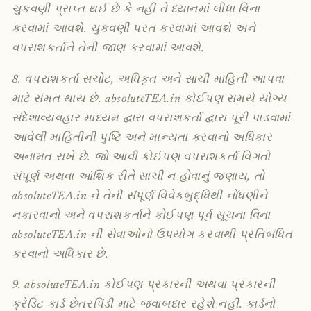
ચુકવણી પ્રાપ્ત થઈ છે કે નહીં તે ધ્યાનમાં લીધા વિના
કરવામાં આવશે. ચુકવણી પરત કરવામાં આવશે અને
વપરાશકર્તાને તેની જાણ કરવામાં આવશે.
8. વપરાશકર્તા સચોટ, અધિકૃત અને સાચી માહિતી આપવા
માટે સંમત થાય છે. absoluteTEA.in કોઈપણ સમયે યોગ્ય
સંદેશાવ્યવહાર માધ્યમ દ્વારા વપરાશકર્તા દ્વારા પૂરી પાડવામાં
આવેલી માહિતીની પુષ્ટિ અને માન્યતા કરવાનો અધિકાર
અનામત રાખે છે. જો આવી કોઈપણ વપરાશકર્તા વિગતો
સંપૂર્ણ અથવા આંશિક રીતે સાચી ન હોવાનું જણાય, તો
absoluteTEA.in ને તેની સંપૂર્ણ વિવેકબુદ્ધિથી નોંધણીને
નકારવાનો અને વપરાશકર્તાને કોઈપણ પૂર્વ સૂચના વિના
absoluteTEA.in ની સેવાઓનો ઉપયોગ કરવાથી પ્રતિબંધિત
કરવાનો અધિકાર છે.
9. absoluteTEA.in કોઈપણ પ્રકારની અથવા પ્રકારની
ક્રેડિટ કાર્ડ છેતરપિંડી માટે જવાબદાર રહેશે નહીં. કાર્ડનો