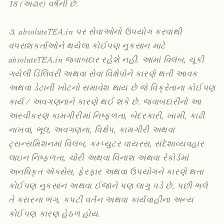
18 (અઢાર) વર્ષની છે.
૩. absoluteTEA.in પર સેવાઓનો ઉપયોગ કરવાથી
વપરાશકર્તાઓને થયેલા કોઈપણ નુકસાન માટે
absoluteTEA.in જવાબદાર રહેશે નહીં. આમાં વિલંબ, ચૂકી
ગયેલી ડિલિવરી અથવા સેવા વિક્ષેપોને કારણે થતી આવક
અથવા ડેટાની ખોટનો સમાવેશ થાય છે જે વિક્રેતાના કોઈપણ
કાર્ય / અવગણનાને કારણે થઈ શકે છે. જવાબદારીનો આ
અસ્વીકરણ કામગીરીમાં નિષ્ફળતા, બેદરકારી, ખામી, કાઢી
નાખવા, ભૂલ, અવગણના, વિક્ષેપ, કામગીરી અથવા
ટ્રાન્સમિશનમાં વિલંબ, કમ્પ્યુટર વાયરસ, સંદેશાવ્યવહાર
લાઇન નિષ્ફળતા, ચોરી અથવા વિનાશ અથવા રેકોર્ડમાં
અનધિકૃત ઍક્સેસ, ફેરફાર અથવા ઉપયોગને કારણે થતા
કોઈપણ નુકસાન અથવા ઈજાને પણ લાગુ પડે છે, પછી ભલે
તે કરારના ભંગ, કપટી વર્તન અથવા કાર્યવાહીના અન્ય
કોઈપણ કારણ હેઠળ હોય.