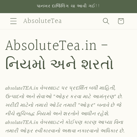
સામગ્રી
પાનખર દાર્જિલિંગ ચા આવી ગઈ!!
પર
જાઓ
AbsoluteTea
કાર્ટ
AbsoluteTea.in -
નિયમો અને શરતો
absoluteTEA.in વેબસાઇટ પર પ્રદર્શિત બધી માહિતી,
ઉત્પાદનો અને સેવાઓ "ઓફર કરવા માટે આમંત્રણ" છે.
ખરીદી માટેનો તમારો ઓર્ડર તમારી "ઓફર" બનાવે છે જે
નીચે સૂચિબદ્ધ નિયમો અને શરતોને આધીન રહેશે.
absoluteTEA.in વેબસાઇટને કોઈપણ કારણ આપ્યા વિના
તમારી ઓફર સ્વીકારવાનો અથવા નકારવાનો અધિકાર છે.