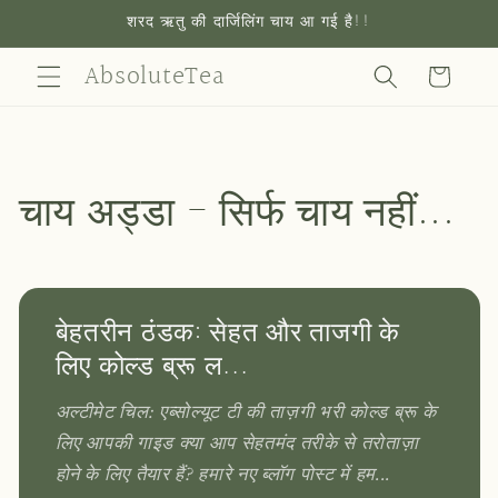
सामग्री
शरद ऋतु की दार्जिलिंग चाय आ गई है!!
पर जाएं
AbsoluteTea
कार्ट
चाय अड्डा - सिर्फ चाय नहीं...
बेहतरीन ठंडक: सेहत और ताजगी के
लिए कोल्ड ब्रू ल...
अल्टीमेट चिल: एब्सोल्यूट टी की ताज़गी भरी कोल्ड ब्रू के
लिए आपकी गाइड क्या आप सेहतमंद तरीके से तरोताज़ा
होने के लिए तैयार हैं? हमारे नए ब्लॉग पोस्ट में हम...